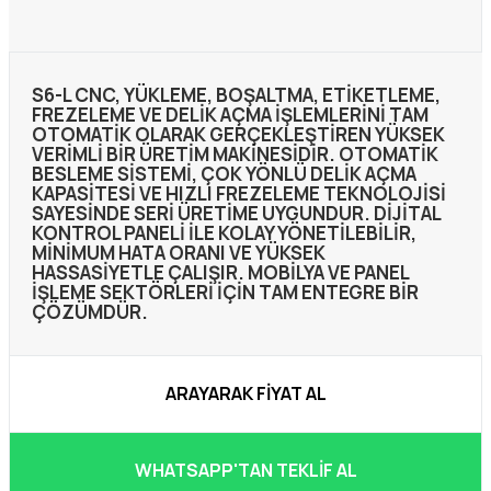
S6-L CNC, YÜKLEME, BOŞALTMA, ETIKETLEME,
FREZELEME VE DELIK AÇMA IŞLEMLERINI TAM
OTOMATIK OLARAK GERÇEKLEŞTIREN YÜKSEK
VERIMLI BIR ÜRETIM MAKINESIDIR. OTOMATIK
BESLEME SISTEMI, ÇOK YÖNLÜ DELIK AÇMA
KAPASITESI VE HIZLI FREZELEME TEKNOLOJISI
SAYESINDE SERI ÜRETIME UYGUNDUR. DIJITAL
KONTROL PANELI ILE KOLAY YÖNETILEBILIR,
MINIMUM HATA ORANI VE YÜKSEK
HASSASIYETLE ÇALIŞIR. MOBILYA VE PANEL
IŞLEME SEKTÖRLERI IÇIN TAM ENTEGRE BIR
ÇÖZÜMDÜR.
ARAYARAK FIYAT AL
WHATSAPP'TAN TEKLIF AL