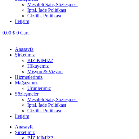
Mesafeli Satış Sözleşmesi
İptal, İade Politikası
Gizlilik Politikası
İletişim
0,00
₺
0
Cart
Anasayfa
Şirketimiz
BİZ KİMİZ?
Hikayemiz
Misyon & Vizyon
Hizmetlerimiz
Mağazamız
Ürünlerimiz
Sözleşmeler
Mesafeli Satış Sözleşmesi
İptal, İade Politikası
Gizlilik Politikası
İletişim
Anasayfa
Şirketimiz
BİZ KİMİZ?