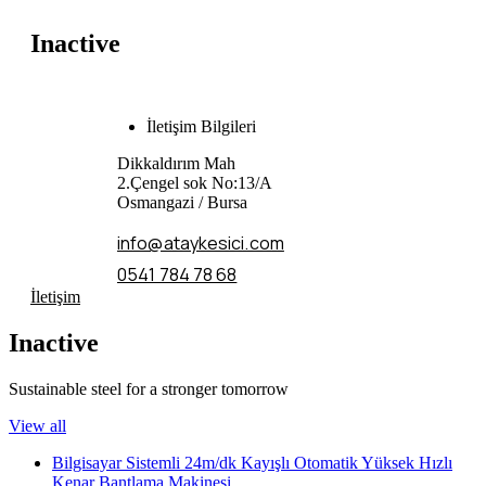
Inactive
İletişim Bilgileri
Dikkaldırım Mah
2.Çengel sok No:13/A
Osmangazi / Bursa
info@ataykesici.com
0541 784 78 68
İletişim
Inactive
Sustainable steel for a stronger tomorrow
View all
Bilgisayar Sistemli 24m/dk Kayışlı Otomatik Yüksek Hızlı
Kenar Bantlama Makinesi