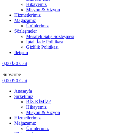
Hikayemiz
Misyon & Vizyon
Hizmetlerimiz
Mağazamız
Ürünlerimiz
Sözleşmeler
Mesafeli Satış Sözleşmesi
İptal, İade Politikası
Gizlilik Politikası
İletişim
0,00
₺
0
Cart
Subscribe
0,00
₺
0
Cart
Anasayfa
Şirketimiz
BİZ KİMİZ?
Hikayemiz
Misyon & Vizyon
Hizmetlerimiz
Mağazamız
Ürünlerimiz