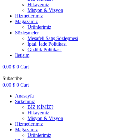
Hikayemiz
Misyon & Vizyon
Hizmetlerimiz
Mağazamız
Ürünlerimiz
Sözleşmeler
Mesafeli Satış Sözleşmesi
İptal, İade Politikası
Gizlilik Politikası
İletişim
0,00
₺
0
Cart
Subscribe
0,00
₺
0
Cart
Anasayfa
Şirketimiz
BİZ KİMİZ?
Hikayemiz
Misyon & Vizyon
Hizmetlerimiz
Mağazamız
Ürünlerimiz