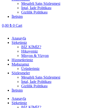
Mesafeli Satış Sözleşmesi
İptal, İade Politikası
Gizlilik Politikası
İletişim
0,00
₺
0
Cart
Anasayfa
Şirketimiz
BİZ KİMİZ?
Hikayemiz
Misyon & Vizyon
Hizmetlerimiz
Mağazamız
Ürünlerimiz
Sözleşmeler
Mesafeli Satış Sözleşmesi
İptal, İade Politikası
Gizlilik Politikası
İletişim
Anasayfa
Şirketimiz
BİZ KİMİZ?