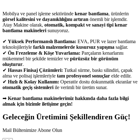
Mobilya ve panel işleme sektöründe
kenar bantlama
, ürünlerin
görsel kalitesini ve dayanıklılığını artıran
önemli bir işlemdir.
Atay Makine olarak,
otomatik, kompakt ve sanayi tipi kenar
bantlama makineleri
sunuyoruz.
✔
Yüksek Performanslı Bantlama:
EVA, PUR ve lazer bantlama
teknolojileriyle
farklı malzemelerde kusursuz yapışma
sağlar.
✔
Ön Frezeleme & Köşe Yuvarlama:
Parçaların kenarlarını
mükemmel bir şekilde temizler ve
pürüzsüz bir görünüm
oluşturur
.
✔
Hassas Finisaj Çözümleri:
Tutkal sürme, baskı silindiri, çapak
alma ve polisaj işlemleriyle
tam profesyonel sonuçlar
elde edilir.
✔
Hızlı & Kolay Kullanım:
Operatör dostu dokunmatik ekranlar ve
otomatik geçiş sistemleri
ile verimli bir üretim sunar.
➡
Kenar bantlama makinelerimiz hakkında daha fazla bilgi
almak için bizimle iletişime geçin!
Geleceğin Üretimini Şekillendiren Güç!
Mail Bültenimize Abone Olun