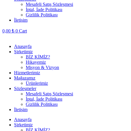
Mesafeli Satış Sözleşmesi
İptal, İade Politikası
Gizlilik Politikası
İletişim
0,00
₺
0
Cart
Anasayfa
Şirketimiz
BİZ KİMİZ?
Hikayemiz
Misyon & Vizyon
Hizmetlerimiz
Mağazamız
Ürünlerimiz
Sözleşmeler
Mesafeli Satış Sözleşmesi
İptal, İade Politikası
Gizlilik Politikası
İletişim
Anasayfa
Şirketimiz
BİZ KİMİZ?