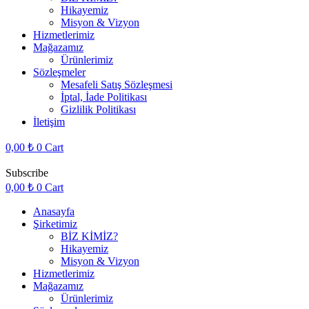
Hikayemiz
Misyon & Vizyon
Hizmetlerimiz
Mağazamız
Ürünlerimiz
Sözleşmeler
Mesafeli Satış Sözleşmesi
İptal, İade Politikası
Gizlilik Politikası
İletişim
0,00
₺
0
Cart
Subscribe
0,00
₺
0
Cart
Anasayfa
Şirketimiz
BİZ KİMİZ?
Hikayemiz
Misyon & Vizyon
Hizmetlerimiz
Mağazamız
Ürünlerimiz